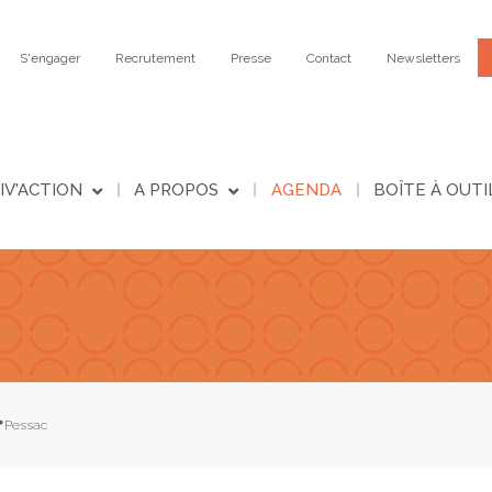
S'engager
Recrutement
Presse
Contact
Newsletters
IV'ACTION
A PROPOS
AGENDA
BOÎTE À OUTI
📍Pessac