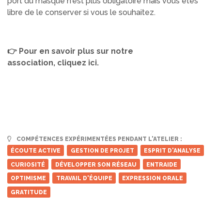
port du masque n'est plus obligatoire mais vous êtes
libre de le conserver si vous le souhaitez.
👉 Pour en savoir plus sur notre
association,
cliquez ici
.
Notre devise : ensemble, transformons le
chômage en une expérience constructive ! Au travers des ateliers, la
recherche d’emploi se transforme en une véritable opportunité de réflexion,
de rencontres et d’apprentissages, permettant ainsi de révéler le potentiel
de chaque individu.
COMPÉTENCES EXPÉRIMENTÉES PENDANT L'ATELIER :
ÉCOUTE ACTIVE
GESTION DE PROJET
ESPRIT D'ANALYSE
CURIOSITÉ
DÉVELOPPER SON RÉSEAU
ENTRAIDE
OPTIMISME
TRAVAIL D'ÉQUIPE
EXPRESSION ORALE
GRATITUDE