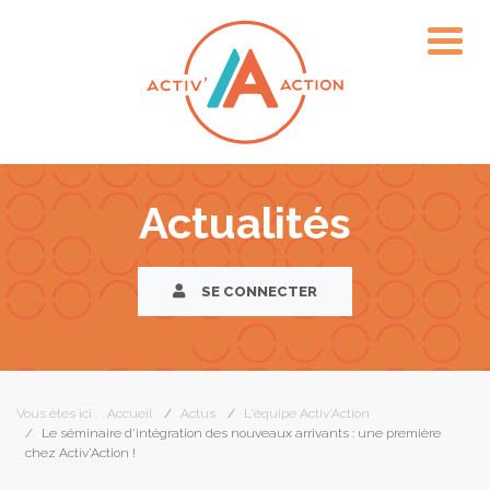
Actualités
SE CONNECTER
Vous êtes ici :
Accueil
Actus
L'équipe Activ'Action
Le séminaire d’intégration des nouveaux arrivants : une première
chez Activ’Action !